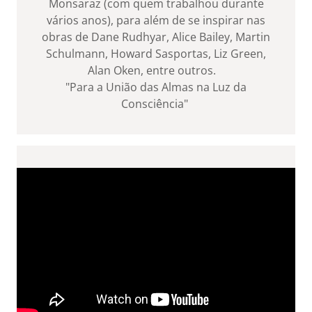
Monsaraz (com quem trabalhou durante
vários anos), para além de se inspirar nas
obras de Dane Rudhyar, Alice Bailey, Martin
Schulmann, Howard Sasportas, Liz Green,
Alan Oken, entre outros.
"Para a União das Almas na Luz da
Consciência"